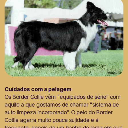
Cuidados com a pelagem
Os Border Collie vêm "equipados de série” com
aquilo a que gostamos de chamar "sistema de
auto limpeza incorporado”. O pelo do Border
Cotlie agarra muito pouca sujidade e é
frequente, depois de um banho de lama em que